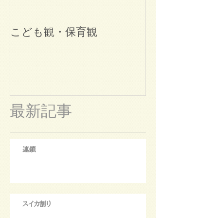
こども観・保育観
ブログ始めま
最新記事
連鎖
スイカ割り