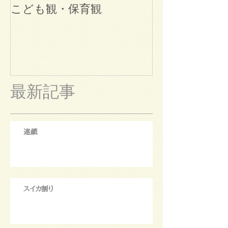
こども観・保育観
ブログ始めま
最新記事
連鎖
スイカ割り