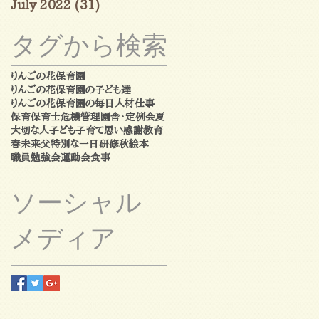
July 2022
(31)
31 posts
タグから検索
りんごの花保育園
りんごの花保育園の子ども達
りんごの花保育園の毎日
人材
仕事
保育
保育士
危機管理
園舎・定例会
夏
大切な人
子ども
子育て
思い
感謝
教育
春
未来
父
特別な一日
研修
秋
絵本
職員勉強会
運動会
食事
ソーシャル
メディア