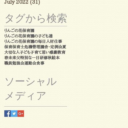
July 2022
(31)
31 posts
タグから検索
りんごの花保育園
りんごの花保育園の子ども達
りんごの花保育園の毎日
人材
仕事
保育
保育士
危機管理
園舎・定例会
夏
大切な人
子ども
子育て
思い
感謝
教育
春
未来
父
特別な一日
研修
秋
絵本
職員勉強会
運動会
食事
ソーシャル
メディア