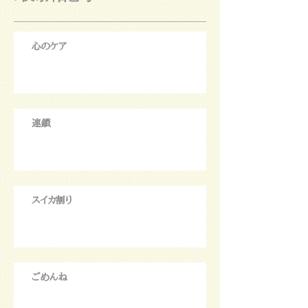
心のケア
連鎖
スイカ割り
ごめんね