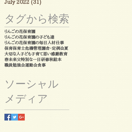
July 2022
(31)
31 posts
タグから検索
りんごの花保育園
りんごの花保育園の子ども達
りんごの花保育園の毎日
人材
仕事
保育
保育士
危機管理
園舎・定例会
夏
大切な人
子ども
子育て
思い
感謝
教育
春
未来
父
特別な一日
研修
秋
絵本
職員勉強会
運動会
食事
ソーシャル
メディア