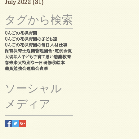
July 2022
(31)
31 posts
タグから検索
りんごの花保育園
りんごの花保育園の子ども達
りんごの花保育園の毎日
人材
仕事
保育
保育士
危機管理
園舎・定例会
夏
大切な人
子ども
子育て
思い
感謝
教育
春
未来
父
特別な一日
研修
秋
絵本
職員勉強会
運動会
食事
ソーシャル
メディア