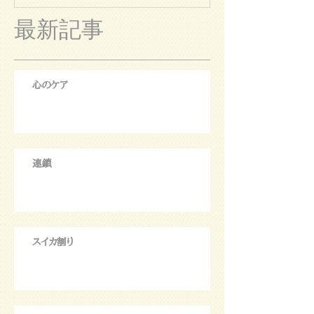
最新記事
心のケア
連鎖
スイカ割り