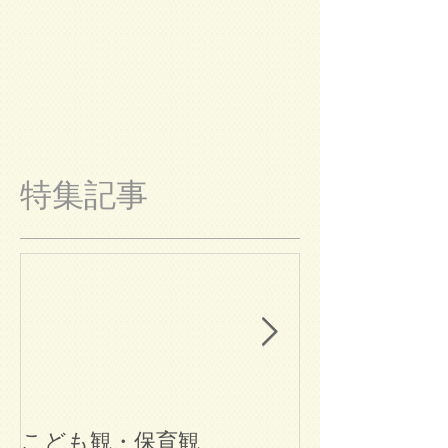
特集記事
こども観・保育観
ブログ始めま