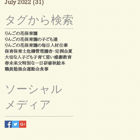
July 2022
(31)
31 posts
タグから検索
りんごの花保育園
りんごの花保育園の子ども達
りんごの花保育園の毎日
人材
仕事
保育
保育士
危機管理
園舎・定例会
夏
大切な人
子ども
子育て
思い
感謝
教育
春
未来
父
特別な一日
研修
秋
絵本
職員勉強会
運動会
食事
ソーシャル
メディア