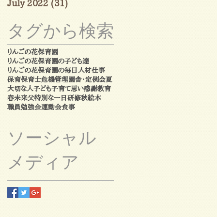
July 2022
(31)
31 posts
タグから検索
りんごの花保育園
りんごの花保育園の子ども達
りんごの花保育園の毎日
人材
仕事
保育
保育士
危機管理
園舎・定例会
夏
大切な人
子ども
子育て
思い
感謝
教育
春
未来
父
特別な一日
研修
秋
絵本
職員勉強会
運動会
食事
ソーシャル
メディア