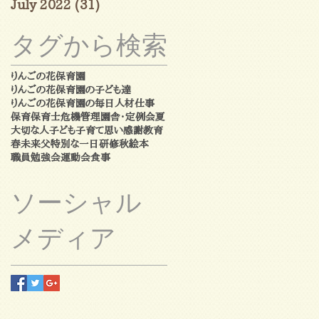
July 2022
(31)
31 posts
タグから検索
りんごの花保育園
りんごの花保育園の子ども達
りんごの花保育園の毎日
人材
仕事
保育
保育士
危機管理
園舎・定例会
夏
大切な人
子ども
子育て
思い
感謝
教育
春
未来
父
特別な一日
研修
秋
絵本
職員勉強会
運動会
食事
ソーシャル
メディア