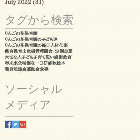
July 2022
(31)
31 posts
タグから検索
りんごの花保育園
りんごの花保育園の子ども達
りんごの花保育園の毎日
人材
仕事
保育
保育士
危機管理
園舎・定例会
夏
大切な人
子ども
子育て
思い
感謝
教育
春
未来
父
特別な一日
研修
秋
絵本
職員勉強会
運動会
食事
ソーシャル
メディア