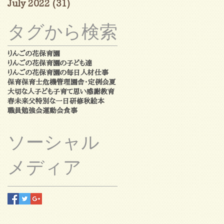
July 2022
(31)
31 posts
タグから検索
りんごの花保育園
りんごの花保育園の子ども達
りんごの花保育園の毎日
人材
仕事
保育
保育士
危機管理
園舎・定例会
夏
大切な人
子ども
子育て
思い
感謝
教育
春
未来
父
特別な一日
研修
秋
絵本
職員勉強会
運動会
食事
ソーシャル
メディア