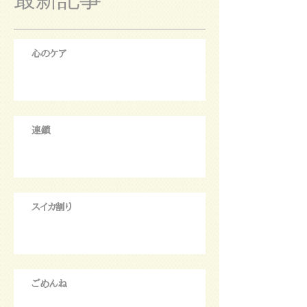
心のケア
連鎖
スイカ割り
ごめんね