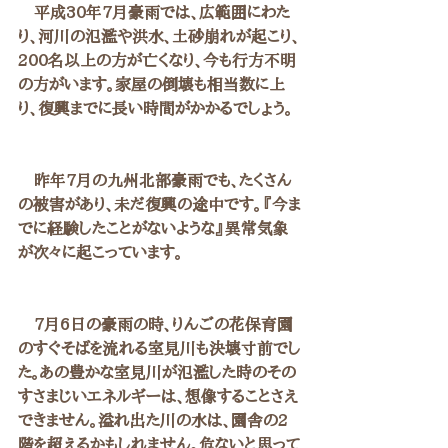
　平成30年7月豪雨では、広範囲にわた
り、河川の氾濫や洪水、土砂崩れが起こり、
200名以上の方が亡くなり、今も行方不明
の方がいます。家屋の倒壊も相当数に上
り、復興までに長い時間がかかるでしょう。
　昨年7月の九州北部豪雨でも、たくさん
の被害があり、未だ復興の途中です。『今ま
でに経験したことがないような』異常気象
が次々に起こっています。
　7月6日の豪雨の時、りんごの花保育園
のすぐそばを流れる室見川も決壊寸前でし
た。あの豊かな室見川が氾濫した時のその
すさまじいエネルギーは、想像することさえ
できません。溢れ出た川の水は、園舎の2
階を超えるかもしれません。危ないと思って