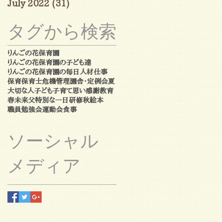
July 2022
(31)
31 posts
タグから検索
りんごの花保育園
りんごの花保育園の子ども達
りんごの花保育園の毎日
人材
仕事
保育
保育士
危機管理
園舎・定例会
夏
大切な人
子ども
子育て
思い
感謝
教育
春
未来
父
特別な一日
研修
秋
絵本
職員勉強会
運動会
食事
ソーシャル
メディア