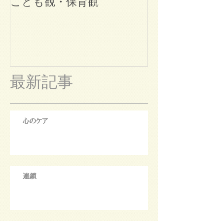
こども観・保育観
ブログ始めま
最新記事
心のケア
連鎖