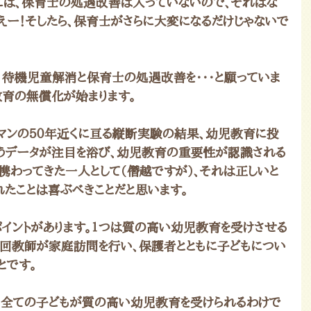
は、保育士の処遇改善は入っていないので、それはな
「えー！そしたら、保育士がさらに大変になるだけじゃないで
待機児童解消と保育士の処遇改善を・・・と願っていま
教育の無償化が始まります。
マンの５０年近くに亘る縦断実験の結果、幼児教育に投
うデータが注目を浴び、幼児教育の重要性が認識される
携わってきた一人として（僭越ですが）、それは正しいと
れたことは喜ぶべきことだと思います。
ポイントがあります。１つは質の高い幼児教育を受けさせる
に１回教師が家庭訪問を行い、保護者とともに子どもについ
とです。
、全ての子どもが質の高い幼児教育を受けられるわけで