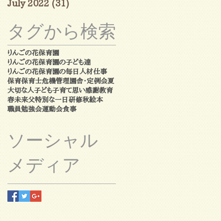
July 2022
(31)
31 posts
タグから検索
りんごの花保育園
りんごの花保育園の子ども達
りんごの花保育園の毎日
人材
仕事
保育
保育士
危機管理
園舎・定例会
夏
大切な人
子ども
子育て
思い
感謝
教育
春
未来
父
特別な一日
研修
秋
絵本
職員勉強会
運動会
食事
ソーシャル
メディア