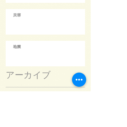
災害
地震
アーカイブ
August 2026
(6)
6 posts
July 2026
(31)
31 posts
June 2026
(30)
30 posts
May 2026
(31)
31 posts
April 2026
(30)
30 posts