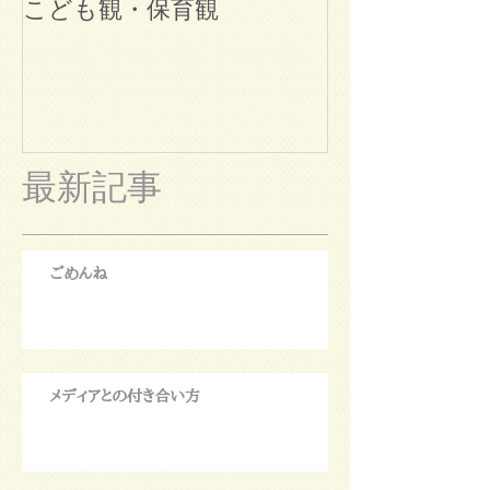
こども観・保育観
ブログ始めま
最新記事
ごめんね
メディアとの付き合い方