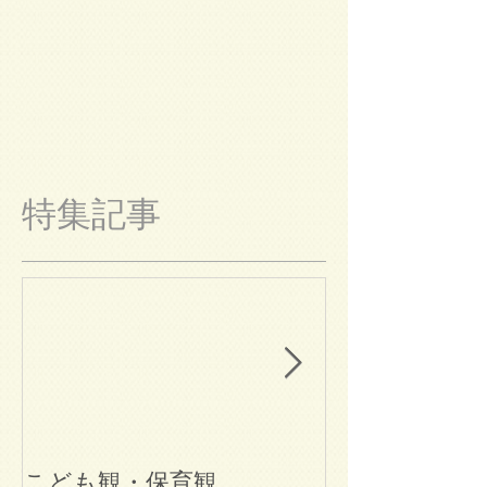
特集記事
こども観・保育観
ブログ始めま