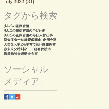
July 2022
(31)
31 posts
タグから検索
りんごの花保育園
りんごの花保育園の子ども達
りんごの花保育園の毎日
人材
仕事
保育
保育士
危機管理
園舎・定例会
夏
大切な人
子ども
子育て
思い
感謝
教育
春
未来
父
特別な一日
研修
秋
絵本
職員勉強会
運動会
食事
ソーシャル
メディア