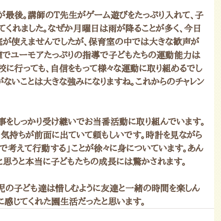
最後。講師のT先生がゲーム遊びをたっぷり入れて、子
てくれました。なぜか月曜日は雨が降ることが多く、今日
庭が使えませんでしたが、保育室の中では大きな歓声が
確でユーモアたっぷりの指導で子どもたちの運動能力は
学校に行っても、自信をもって様々な運動に取り組めるでし
がないことは大きな強みになりますね。これからのチャレン
事をしっかり受け継いでお当番活動に取り組んでいます。
う気持ちが前面に出ていて頼もしいです。時計を見ながら
分で考えて行動する」ことが徐々に身についています。あん
と思うと本当に子どもたちの成長には驚かされます。
児の子ども達は惜しむように友達と一緒の時間を楽しん
に感じてくれた園生活だったと思います。