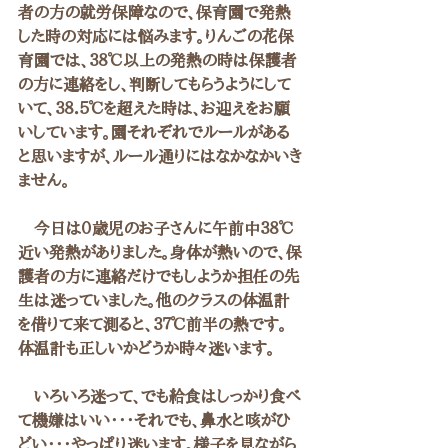
者の方の就労保障なので、保育園で発熱
した時の対応には悩みます。りんごの花保
育園では、３８℃以上の発熱の時は保護者
の方に連絡をし、判断してもらうようにして
いて、３８．５℃を超えた時は、お迎えをお願
いしています。園それぞれでルールがある
と思いますが、ルール通りにはなかなかいき
ません。
　今日は０歳児のお子さんに午前中３８℃
近い発熱がありました。身体が熱いので、保
護者の方に連絡だけでもしようか担任の先
生は迷っていました。他のクラスの体温計
を借りて来て測ると、３７℃前半の熱です。
体温計も正しいかどうか時々迷います。
　いろいろ迷って、でも給食はしっかり食べ
て機嫌はいい・・・それでも、鼻水と咳がひ
どい・・・やっぱり迷います。様子を見ながら