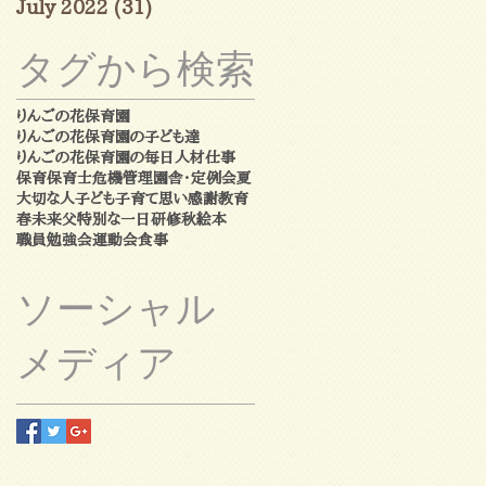
July 2022
(31)
31 posts
タグから検索
りんごの花保育園
りんごの花保育園の子ども達
りんごの花保育園の毎日
人材
仕事
保育
保育士
危機管理
園舎・定例会
夏
大切な人
子ども
子育て
思い
感謝
教育
春
未来
父
特別な一日
研修
秋
絵本
職員勉強会
運動会
食事
ソーシャル
メディア