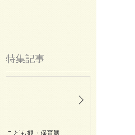
特集記事
こども観・保育観
ブログ始めま