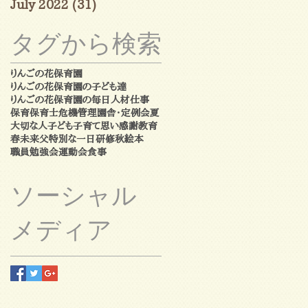
July 2022
(31)
31 posts
タグから検索
りんごの花保育園
りんごの花保育園の子ども達
りんごの花保育園の毎日
人材
仕事
保育
保育士
危機管理
園舎・定例会
夏
大切な人
子ども
子育て
思い
感謝
教育
春
未来
父
特別な一日
研修
秋
絵本
職員勉強会
運動会
食事
ソーシャル
メディア