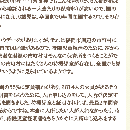
れるか心配・・・」園長会でもこんな声がたくさん聞かれま
国から委託される一人当たりの保育料）が高いので、園の
れに加え、0歳児は、卒園まで6年間在園するので、その存
。
うデータがありますが、それは福岡市周辺の市町村に
岡市は財源があるので、待機児童解消のために、次から
脆弱な財源の市町村はそんなに保育所をつくることがで
りの市町村にはたくさんの待機児童が存在し、全国から見
というように見られているようです。
の５５％に定員割れがあり、2814人の欠員があるそう
明書をもらうために、入所申し込みをして、入所が決定す
話を聞きました。待機児童と証明されれば、最長2年間育
るからですね。本当に入所したい人が入れなかったり、時
ので、待機児童証明書をもらうために入所申し込みをする
。