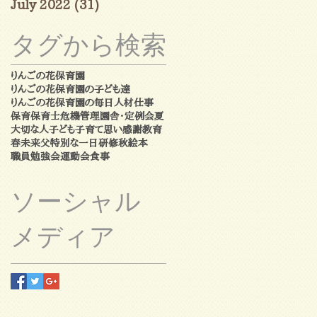
July 2022
(31)
31 posts
タグから検索
りんごの花保育園
りんごの花保育園の子ども達
りんごの花保育園の毎日
人材
仕事
保育
保育士
危機管理
園舎・定例会
夏
大切な人
子ども
子育て
思い
感謝
教育
春
未来
父
特別な一日
研修
秋
絵本
職員勉強会
運動会
食事
ソーシャル
メディア