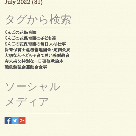
July 2022
(31)
31 posts
タグから検索
りんごの花保育園
りんごの花保育園の子ども達
りんごの花保育園の毎日
人材
仕事
保育
保育士
危機管理
園舎・定例会
夏
大切な人
子ども
子育て
思い
感謝
教育
春
未来
父
特別な一日
研修
秋
絵本
職員勉強会
運動会
食事
ソーシャル
メディア