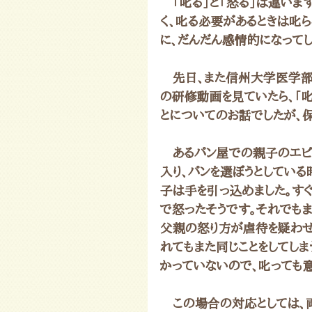
　「叱る」と「怒る」は違いま
く、叱る必要があるときは叱
に、だんだん感情的になって
　先日、また信州大学医学
の研修動画を見ていたら、「叱
とについてのお話でしたが、
　あるパン屋での親子のエピ
入り、パンを選ぼうとしている
子は手を引っ込めました。す
で怒ったそうです。それでも
父親の怒り方が虐待を疑わせ
れてもまた同じことをしてしま
かっていないので、叱っても
　この場合の対応としては、