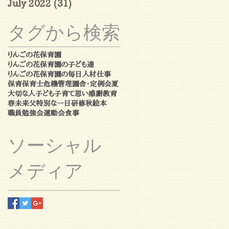
July 2022
(31)
31 posts
タグから検索
りんごの花保育園
りんごの花保育園の子ども達
りんごの花保育園の毎日
人材
仕事
保育
保育士
危機管理
園舎・定例会
夏
大切な人
子ども
子育て
思い
感謝
教育
春
未来
父
特別な一日
研修
秋
絵本
職員勉強会
運動会
食事
ソーシャル
メディア