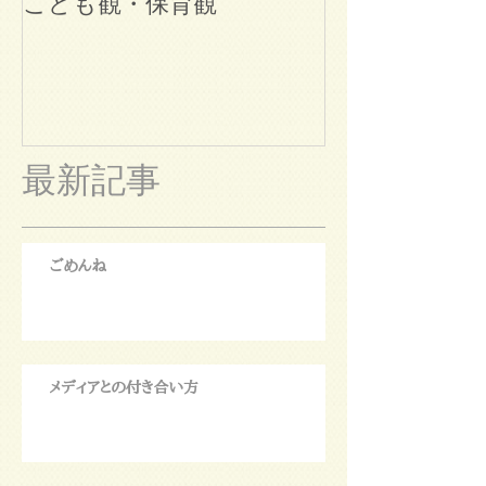
こども観・保育観
ブログ始めま
最新記事
ごめんね
メディアとの付き合い方