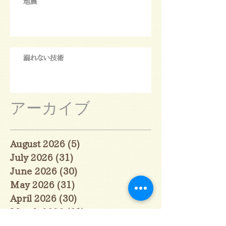
地震
溺れない技術
アーカイブ
August 2026
(5)
5 posts
July 2026
(31)
31 posts
June 2026
(30)
30 posts
May 2026
(31)
31 posts
April 2026
(30)
30 posts
March 2026
(31)
31 posts
February 2026
(27)
27 posts