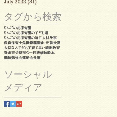
July 2022
(31)
31 posts
タグから検索
りんごの花保育園
りんごの花保育園の子ども達
りんごの花保育園の毎日
人材
仕事
保育
保育士
危機管理
園舎・定例会
夏
大切な人
子ども
子育て
思い
感謝
教育
春
未来
父
特別な一日
研修
秋
絵本
職員勉強会
運動会
食事
ソーシャル
メディア