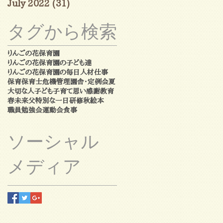
July 2022
(31)
31 posts
タグから検索
りんごの花保育園
りんごの花保育園の子ども達
りんごの花保育園の毎日
人材
仕事
保育
保育士
危機管理
園舎・定例会
夏
大切な人
子ども
子育て
思い
感謝
教育
春
未来
父
特別な一日
研修
秋
絵本
職員勉強会
運動会
食事
ソーシャル
メディア