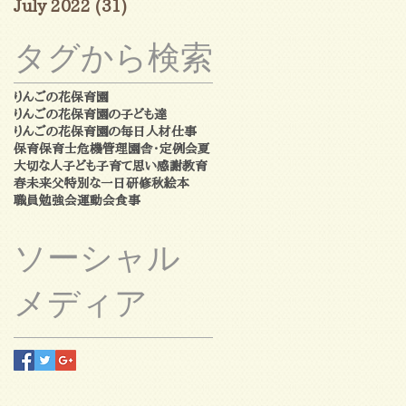
July 2022
(31)
31 posts
タグから検索
りんごの花保育園
りんごの花保育園の子ども達
りんごの花保育園の毎日
人材
仕事
保育
保育士
危機管理
園舎・定例会
夏
大切な人
子ども
子育て
思い
感謝
教育
春
未来
父
特別な一日
研修
秋
絵本
職員勉強会
運動会
食事
ソーシャル
メディア