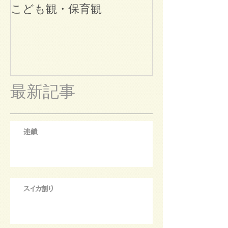
こども観・保育観
ブログ始めま
最新記事
連鎖
スイカ割り