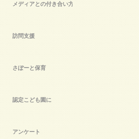
メディアとの付き合い方
訪問支援
る
さぽーと保育
箱
認定こども園に
アンケート