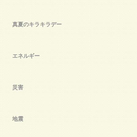
持
る
真夏のキラキラデー
エネルギー
災害
校
と
地震