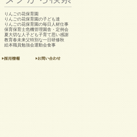
りんごの花保育園
りんごの花保育園の子ども達
りんごの花保育園の毎日
人材
仕事
保育
保育士
危機管理
園舎・定例会
夏
大切な人
子ども
子育て
思い
感謝
教育
春
未来
父
特別な一日
研修
秋
絵本
職員勉強会
運動会
食事
▶採用情報
▶お問い合わせ