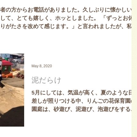
者の方からお電話がありました。久しぶりに懐かしい
して、とても嬉しく、ホッとしました。 「ずっとお休
りがたさを改めて感じます。」と言われましたが、私
って登園してくれることがどん...
May 8, 2020
泥だらけ
5月にしては、気温が高く、夏のような日
差しが照りつける中、りんごの花保育園の
園庭は、砂遊び、泥遊び、泡遊びをする子
ども達の元気な声が響いていました。 先
日、業者の方に、泥だんごが作れる粘土質
の土を入れてほしいと注文し、園庭に砂と