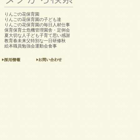
りんごの花保育園
りんごの花保育園の子ども達
りんごの花保育園の毎日
人材
仕事
保育
保育士
危機管理
園舎・定例会
夏
大切な人
子ども
子育て
思い
感謝
教育
春
未来
父
特別な一日
研修
秋
絵本
職員勉強会
運動会
食事
▶採用情報
▶お問い合わせ