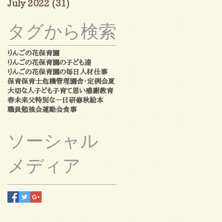
July 2022
(31)
31 posts
タグから検索
りんごの花保育園
りんごの花保育園の子ども達
りんごの花保育園の毎日
人材
仕事
保育
保育士
危機管理
園舎・定例会
夏
大切な人
子ども
子育て
思い
感謝
教育
春
未来
父
特別な一日
研修
秋
絵本
職員勉強会
運動会
食事
ソーシャル
メディア