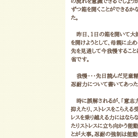
の流れを意識できるでしょうが
ずつ箱を開くことができるか
た。
　昨日、1日の箱を開いて大
を開けようとして、母親に止
先を見通して今我慢すること
省です。
　我慢・・・先日読んだ児童
忍耐力について書いてあった
　時に誤解されるが、「意志
抑えたり、ストレスをこらえる
レスを乗り越える力にはなら
たりストレスに立ち向かう能
とが大事。忍耐の強制は能動