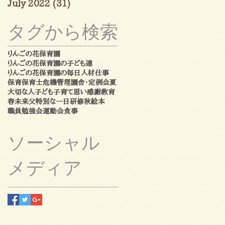
July 2022
(31)
31 posts
タグから検索
りんごの花保育園
りんごの花保育園の子ども達
りんごの花保育園の毎日
人材
仕事
保育
保育士
危機管理
園舎・定例会
夏
大切な人
子ども
子育て
思い
感謝
教育
春
未来
父
特別な一日
研修
秋
絵本
職員勉強会
運動会
食事
ソーシャル
メディア