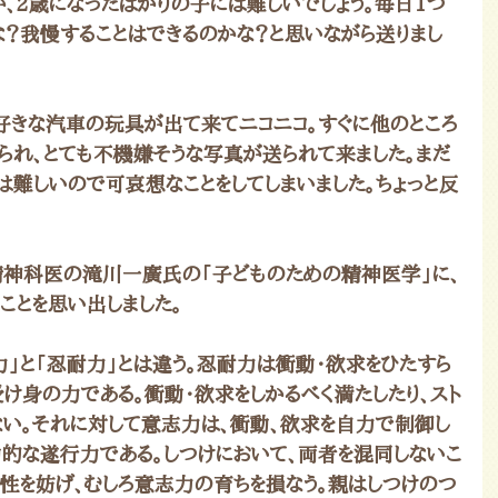
、2歳になったばかりの子には難しいでしょう。毎日1つ
な？我慢することはできるのかな？と思いながら送りまし
好きな汽車の玩具が出て来てニコニコ。すぐに他のところ
められ、とても不機嫌そうな写真が送られて来ました。まだ
は難しいので可哀想なことをしてしまいました。ちょっと反
精神科医の滝川一廣氏の「子どものための精神医学」に、
ことを思い出しました。
力」と「忍耐力」とは違う。忍耐力は衝動・欲求をひたすら
受け身の力である。衝動・欲求をしかるべく満たしたり、スト
ない。それに対して意志力は、衝動、欲求を自力で制御し
動的な遂行力である。しつけにおいて、両者を混同しないこ
性を妨げ、むしろ意志力の育ちを損なう。親はしつけのつ