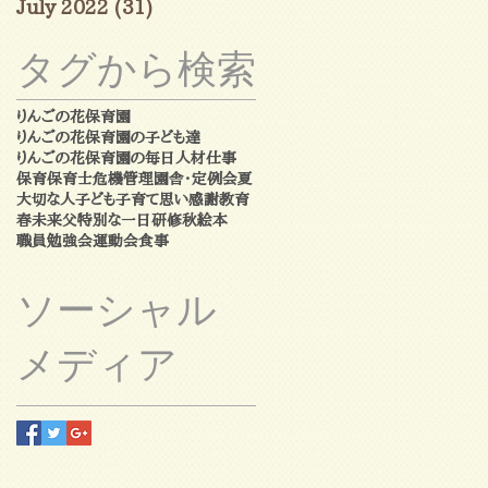
July 2022
(31)
31 posts
タグから検索
りんごの花保育園
りんごの花保育園の子ども達
りんごの花保育園の毎日
人材
仕事
保育
保育士
危機管理
園舎・定例会
夏
大切な人
子ども
子育て
思い
感謝
教育
春
未来
父
特別な一日
研修
秋
絵本
職員勉強会
運動会
食事
ソーシャル
メディア