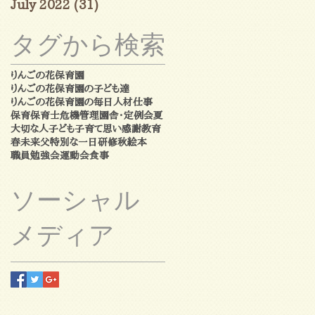
July 2022
(31)
31 posts
タグから検索
りんごの花保育園
りんごの花保育園の子ども達
りんごの花保育園の毎日
人材
仕事
保育
保育士
危機管理
園舎・定例会
夏
大切な人
子ども
子育て
思い
感謝
教育
春
未来
父
特別な一日
研修
秋
絵本
職員勉強会
運動会
食事
ソーシャル
メディア