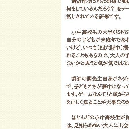
　最近配信された研修で興味
何をしているんだろう？」を
話しされている研修です。
　小中高校生の大半がＳＮＳ
自分の子どもが未成年であれ
いけど、いつも（四六時中）
れることもあるので、大人の
ないかと思うと気が気ではない
　講師の関先生自身がネット
で、子どもたちが夢中になっ
ます。ゲームなんて！と頭か
を正しく知ることが大事なの
　ほとんどの小中高校生が利用
は、見知らぬ怖い大人に出会